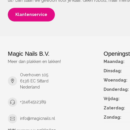
uit? Dan staan we gewoon voor je klaar. Geen robots, maar men
Klantenservice
Magic Nails B.V.
Openingst
Meer dan plakken en lakken!
Maandag:
Dinsdag:
Overhoven 105
Woensdag:
6136 EC Sittard
Nederland
Donderdag:
Vrijdag:
+31464512389
Zaterdag:
Zondag:
info@magicnails.nl