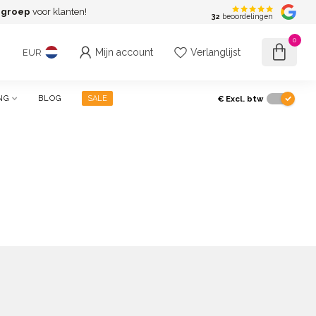
-groep
voor klanten!
Spa
32
beoordelingen
0
Mijn account
Verlanglijst
EUR
€
Excl. btw
NG
BLOG
SALE