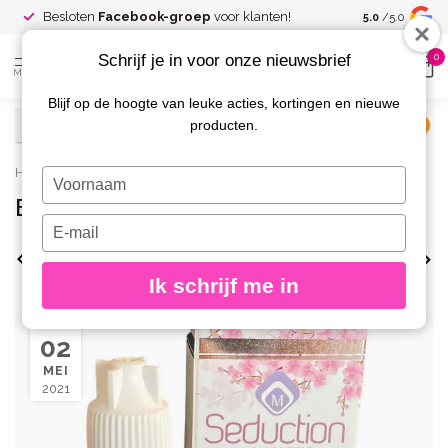
Spaar voor
gr
Besloten
Facebook-groep
voor klanten!
5.0
/5.0
kortingen
Schrijf je in voor onze nieuwsbrief
0
MENU
Blijf op de hoogte van leuke acties, kortingen en nieuwe
producten.
€
Excl. btw
Home
/
Blog
/
nagelinfectie
Typ
je
Blog: nagelinfectie
naam
Typ
in
je
Bekijk alles
allergie
Bacterie
biab
e-
Ik schrijf me in
mailadres
in
02
MEI
2021