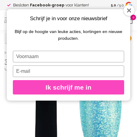
Spaar voor
gr
Besloten
Facebook-groep
voor klanten!
5.0
/5.0
kortingen
Schrijf je in voor onze nieuwsbrief
0
MENU
Blijf op de hoogte van leuke acties, kortingen en nieuwe
producten.
€
Excl. btw
Home
/
31 Enchanted Gelpolish 8 gr.
Typ
31 Enchanted Gelpolish 8 gr.
je
naam
Typ
URBAN NAILS
(0)
in
je
e-
Ik schrijf me in
mailadres
in