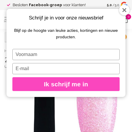
Spaar voor
gr
Besloten
Facebook-groep
voor klanten!
5.0
/5.0
kortingen
Schrijf je in voor onze nieuwsbrief
0
MENU
Blijf op de hoogte van leuke acties, kortingen en nieuwe
producten.
€
Excl. btw
Home
/
21 Enchanted Gelpolish 8 gr.
Typ
21 Enchanted Gelpolish 8 gr.
je
naam
Typ
URBAN NAILS
(0)
in
je
e-
Ik schrijf me in
mailadres
in