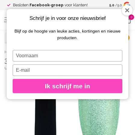
Spaar voor
gr
Besloten
Facebook-groep
voor klanten!
5.0
/5.0
kortingen
Schrijf je in voor onze nieuwsbrief
0
MENU
Blijf op de hoogte van leuke acties, kortingen en nieuwe
producten.
€
Excl. btw
Home
/
33 Enchanted Gelpolish 8 gr.
Typ
33 Enchanted Gelpolish 8 gr.
je
naam
Typ
URBAN NAILS
(0)
in
je
e-
Ik schrijf me in
mailadres
in