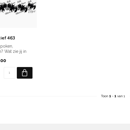
ief 463
poken,
 Wat zie jij in
,00
Toon
1
-
1
van 1