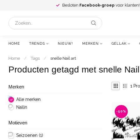
Besloten
Facebook-groep
voor klanten!
HOME
TRENDS
NIEUW!
MERKEN
GELLAK
Home
/
Tags
/
snelle Nail art
Producten getagd met snelle Nail
1
Pro
Merken
Alle merken
Nailin
-50%
Motieven
Seizoenen
(1)