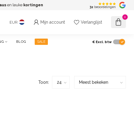
aus
en leuke
kortingen
G
32
beoordelingen
0
Mijn account
Verlanglijst
EUR
€
Excl. btw
NG
BLOG
SALE
Toon: