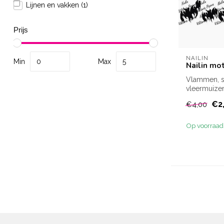
Lijnen en vakken
(1)
Prijs
NAILIN
Min
Max
Nailin mot
Vlammen, s
vleermuizen?
deze wrap?
€2
€4,00
Op voorraad