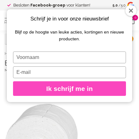
Spaar voor
gr
Besloten
Facebook-groep
voor klanten!
5.0
/5.0
kortingen
Schrijf je in voor onze nieuwsbrief
0
MENU
Blijf op de hoogte van leuke acties, kortingen en nieuwe
producten.
€
Excl. btw
Home
/
Brush wipes 125 st.
Typ
Brush wipes 125 st.
je
naam
Typ
MAGNETIC
(0)
in
je
e-
Ik schrijf me in
mailadres
in