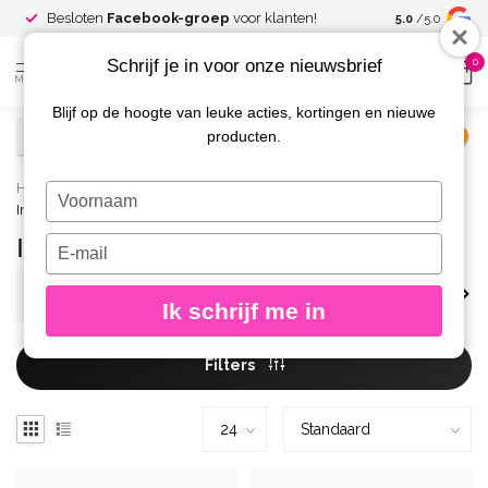
Spaar voor
gr
Besloten
Facebook-groep
voor klanten!
5.0
/5.0
kortingen
Schrijf je in voor onze nieuwsbrief
0
MENU
Blijf op de hoogte van leuke acties, kortingen en nieuwe
producten.
€
Excl. btw
Home
/
Merken
/
Urban Nails
/
Nail Art
/
Glitters
/
Typ
Inlay Glitters
je
naam
Inlay Glitters
Typ
in
je
e-
Next Generation
Diamond Line
Glit
Ik schrijf me in
mailadres
in
Filters