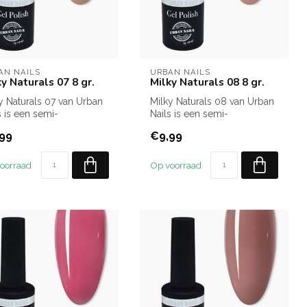
AN NAILS
URBAN NAILS
ky Naturals 07 8 gr.
Milky Naturals 08 8 gr.
y Naturals 07 van Urban
Milky Naturals 08 van Urban
s is een semi-
Nails is een semi-
sparante gelpolish in een
transparante gelpolish in een
99
€9,99
..
war...
oorraad
Op voorraad