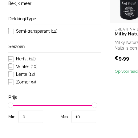
Bekijk meer
Dekking/Type
URBAN NAI
Semi-transparant
(12)
Milky Natu
Milky Natur
Seizoen
Nails is een
transparant
€9,99
Herfst
(12)
don...
Winter
(10)
Op voorraad
Lente
(12)
Zomer
(9)
Prijs
Min
Max