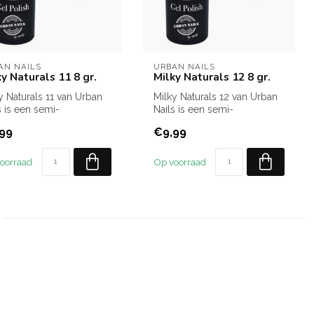
AN NAILS
URBAN NAILS
ky Naturals 11 8 gr.
Milky Naturals 12 8 gr.
y Naturals 11 van Urban
Milky Naturals 12 van Urban
s is een semi-
Nails is een semi-
sparante gelpolish in een
transparante gelpolish in een
99
€9,99
..
moo...
oorraad
Op voorraad