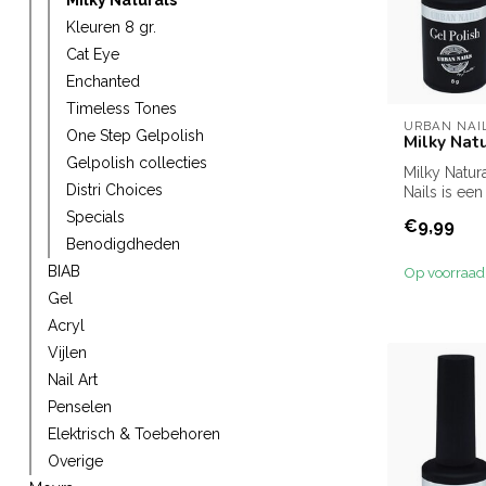
Milky Naturals
Kleuren 8 gr.
Cat Eye
Enchanted
Timeless Tones
URBAN NAI
One Step Gelpolish
Milky Natu
Gelpolish collecties
Milky Natur
Distri Choices
Nails is ee
white semi- 
Specials
€9,99
Benodigdheden
BIAB
Op voorraad
Gel
Acryl
Vijlen
Nail Art
Penselen
Elektrisch & Toebehoren
Overige