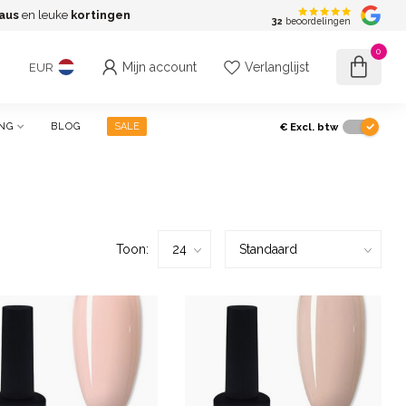
aus
en leuke
kortingen
G
32
beoordelingen
0
Mijn account
Verlanglijst
EUR
€
Excl. btw
NG
BLOG
SALE
Toon: