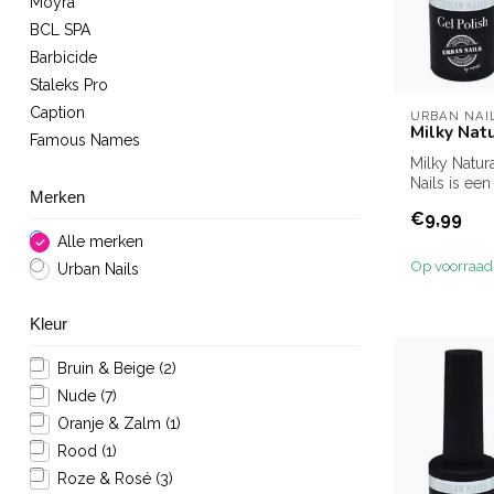
Moyra
BCL SPA
Barbicide
Staleks Pro
Caption
URBAN NAI
Milky Natu
Famous Names
Milky Natur
Nails is een
Merken
transparant
€9,99
war...
Alle merken
Op voorraad
Urban Nails
Kleur
Bruin & Beige
(2)
Nude
(7)
Oranje & Zalm
(1)
Rood
(1)
Roze & Rosé
(3)