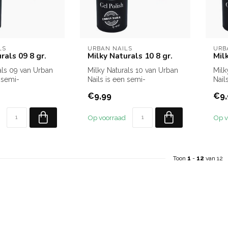
LS
URBAN NAILS
URB
rals 09 8 gr.
Milky Naturals 10 8 gr.
Mil
als 09 van Urban
Milky Naturals 10 van Urban
Milk
 semi-
Nails is een semi-
Nail
e gelpolish in een
transparante gelpolish in een
tran
€9,99
€9,
war...
moo.
Op voorraad
Op v
Toon
1
-
12
van 12