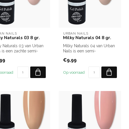
AN NAILS
URBAN NAILS
ky Naturals 03 8 gr.
Milky Naturals 04 8 gr.
y Naturals 03 van Urban
Milky Naturals 04 van Urban
s is een zachte semi-
Nails is een semi-
sparante nude gelpolis...
transparante gelpolish in
99
€9,99
koele n...
oorraad
Op voorraad