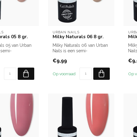
LS
URBAN NAILS
URB
rals 05 8 gr.
Milky Naturals 06 8 gr.
Mil
als 05 van Urban
Milky Naturals 06 van Urban
Milk
 semi-
Nails is een semi-
Nail
e gelpolish in een
transparante gelpolish in een
tran
€9,99
€9,
neu...
moo.
Op voorraad
Op v