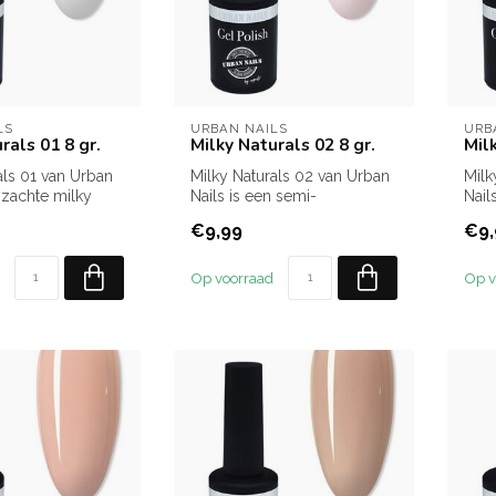
LS
URBAN NAILS
URB
rals 01 8 gr.
Milky Naturals 02 8 gr.
Mil
als 01 van Urban
Milky Naturals 02 van Urban
Milk
n zachte milky
Nails is een semi-
Nail
transparante g...
transparante gelpolish in een
tran
€9,99
€9,
wit...
Op voorraad
Op v