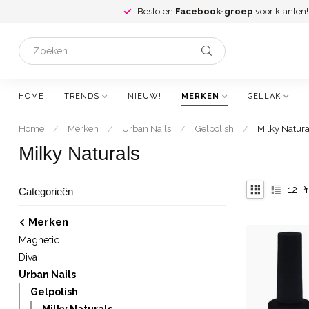
Besloten
Facebook-groep
voor klanten!
HOME
TRENDS
NIEUW!
MERKEN
GELLAK
Home
/
Merken
/
Urban Nails
/
Gelpolish
/
Milky Natura
Milky Naturals
12
Pr
Categorieën
Merken
Magnetic
Diva
Urban Nails
Gelpolish