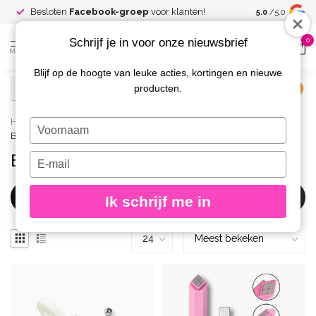
Spaar voor
gr
Besloten
Facebook-groep
voor klanten!
5.0
/5.0
kortingen
Schrijf je in voor onze nieuwsbrief
0
MENU
Blijf op de hoogte van leuke acties, kortingen en nieuwe
producten.
€
Excl. btw
Home
/
Merken
/
Urban Nails
/
Gelpolish
/
Typ
Benodigdheden
je
naam
Benodigdheden
Typ
in
je
e-
Filters
Ik schrijf me in
mailadres
in