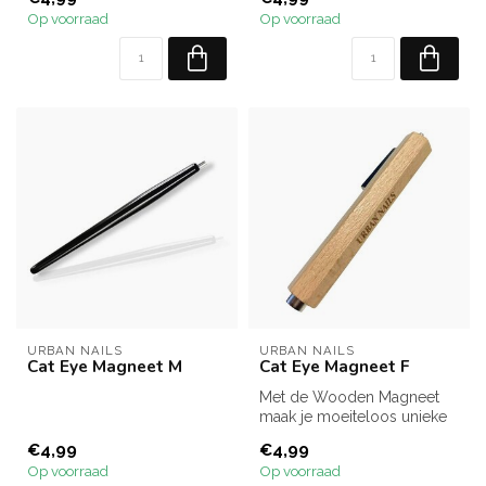
Op voorraad
Op voorraad
URBAN NAILS
URBAN NAILS
Cat Eye Magneet M
Cat Eye Magneet F
Met de Wooden Magneet
maak je moeiteloos unieke
Cat Eye designs. Eén tool,
€4,99
€4,99
tallo...
Op voorraad
Op voorraad