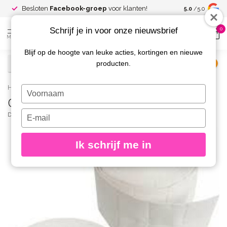
Spaar voor
gr
Besloten
Facebook-groep
voor klanten!
5.0
/5.0
kortingen
Schrijf je in voor onze nieuwsbrief
0
MENU
Blijf op de hoogte van leuke acties, kortingen en nieuwe
producten.
€
Excl. btw
Home
/
Celstofdeppers 2x 500 st.
Typ
Celstofdeppers 2x 500 st.
je
naam
Typ
DIVA
(0)
in
je
e-
Ik schrijf me in
mailadres
in