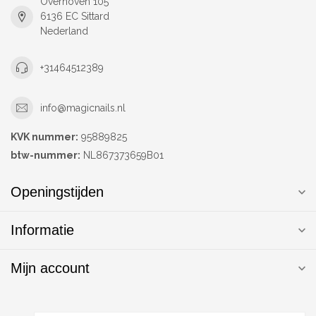
Overhoven 105
6136 EC Sittard
Nederland
+31464512389
info@magicnails.nl
KVK nummer:
95889825
btw-nummer:
NL867373659B01
Openingstijden
Informatie
Mijn account