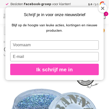
Spaar voor
gr
Besloten
Facebook-groep
voor klanten!
5.0
/5.0
kortingen
Schrijf je in voor onze nieuwsbrief
0
MENU
Blijf op de hoogte van leuke acties, kortingen en nieuwe
producten.
€
Excl. btw
Home
/
Crystal Collection 37
Typ
Crystal Collection 37
je
naam
Typ
URBAN NAILS
(0)
in
je
e-
Ik schrijf me in
mailadres
in