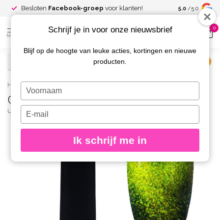
Spaar voor
gr
Besloten
Facebook-groep
voor klanten!
5.0
/5.0
kortingen
Schrijf je in voor onze nieuwsbrief
0
MENU
Blijf op de hoogte van leuke acties, kortingen en nieuwe
producten.
€
Excl. btw
Home
/
Cat Eye Gelpolish 14-A 8 gr.
Typ
Cat Eye Gelpolish 14-A 8 gr.
je
naam
Typ
URBAN NAILS
(0)
in
je
e-
Ik schrijf me in
mailadres
in