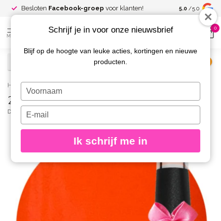
Spaar voor
gr
Besloten
Facebook-groep
voor klanten!
5.0
/5.0
kortingen
Schrijf je in voor onze nieuwsbrief
0
MENU
Blijf op de hoogte van leuke acties, kortingen en nieuwe
producten.
€
Excl. btw
Home
/
253 Gellak Papaya 15 ml.
Typ
253 Gellak Papaya 15 ml.
je
naam
Typ
DIVA
(0)
in
je
e-
Ik schrijf me in
mailadres
in