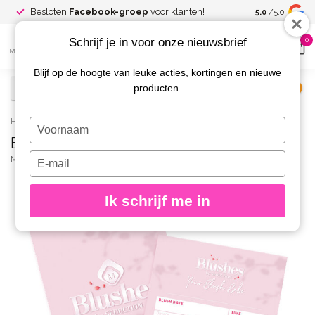
Spaar voor
gr
Besloten
Facebook-groep
voor klanten!
5.0
/5.0
kortingen
Schrijf je in voor onze nieuwsbrief
0
MENU
Blijf op de hoogte van leuke acties, kortingen en nieuwe
producten.
€
Excl. btw
Home
/
Blush Afsprakenkaartjes 50 st.
Typ
Blush Afsprakenkaartjes 50 st.
je
naam
Typ
MAGNETIC
(0)
in
je
e-
Ik schrijf me in
mailadres
in