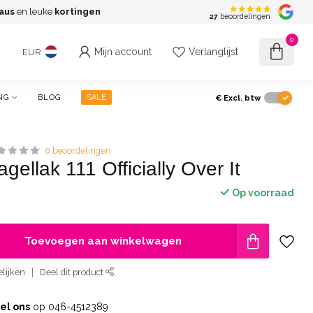
aus
en leuke
kortingen
G
27
beoordelingen
0
Mijn account
Verlanglijst
EUR
€
Excl. btw
NG
BLOG
SALE
0 beoordelingen
gellak 111 Officially Over It
Op voorraad
Toevoegen aan winkelwagen
lijken
Deel dit product
el ons
op 046-4512389