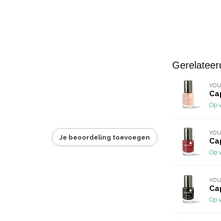
Gerelateer
YOU
Cap
Op 
YOU
Je beoordeling toevoegen
Ca
Op 
YOU
Ca
Op 