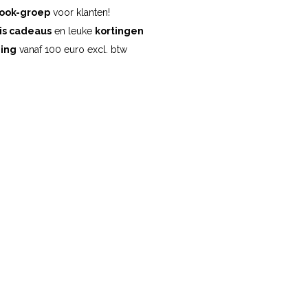
ook-groep
voor klanten!
is cadeaus
en leuke
kortingen
ding
vanaf 100 euro excl. btw