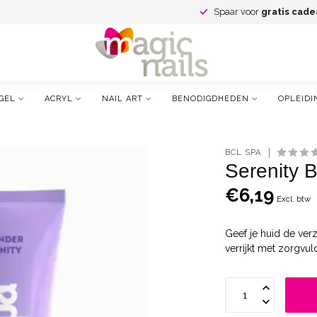
Spaar voor
gratis cade
GEL
ACRYL
NAIL ART
BENODIGDHEDEN
OPLEIDI
BCL SPA
Serenity 
€6,19
Excl. btw
Geef je huid de ver
verrijkt met zorgvu