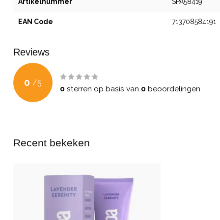
Artikelnummer
SPA58419
EAN Code
713708584191
Reviews
0
/
5
0
sterren op basis van
0
beoordelingen
Recent bekeken