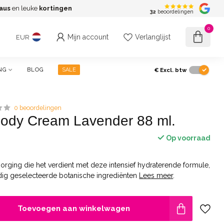
aus
en leuke
kortingen
G
32
beoordelingen
0
Mijn account
Verlanglijst
EUR
€
Excl. btw
NG
BLOG
SALE
0 beoordelingen
Body Cream Lavender 88 ml.
Op voorraad
zorging die het verdient met deze intensief hydraterende formule,
ldig geselecteerde botanische ingrediënten
Lees meer
.
Toevoegen aan winkelwagen