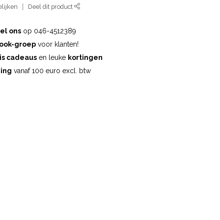
lijken
Deel dit product
el ons
op 046-4512389
ook-groep
voor klanten!
is cadeaus
en leuke
kortingen
ding
vanaf 100 euro excl. btw