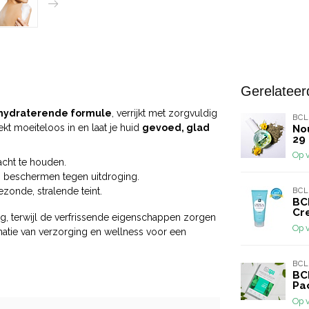
Gerelateer
 hydraterende formule
, verrijkt met zorgvuldig
BCL
kt moeiteloos in en laat je huid
gevoed, glad
Nou
29 
Op 
acht te houden.
n beschermen tegen uitdroging.
BCL
ezonde, stralende teint.
BC
Cr
g, terwijl de verfrissende eigenschappen zorgen
Op 
natie van verzorging en wellness voor een
BCL
BC
Pa
Op 