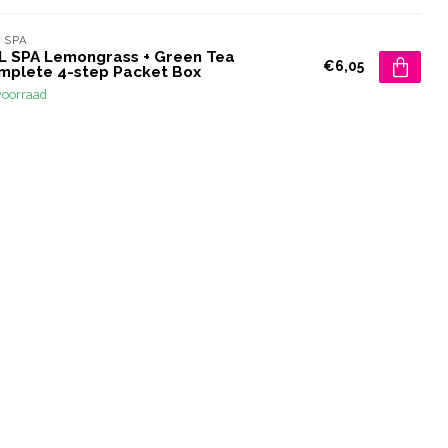
 SPA
L SPA Lemongrass + Green Tea
€6,05
mplete 4-step Packet Box
voorraad