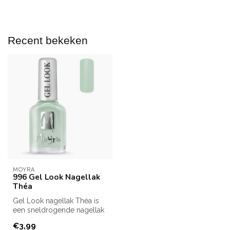
Recent bekeken
MOYRA
996 Gel Look Nagellak
Théa
Gel Look nagellak Théa is
een sneldrogende nagellak
van Moyra.
€3,99
Ben je op zoek ...