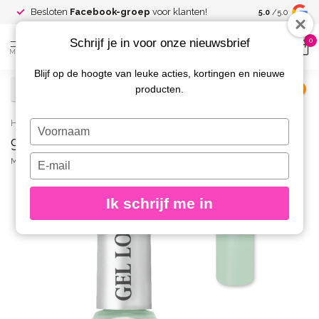
Spaar voor
gr
Besloten
Facebook-groep
voor klanten!
5.0
/5.0
kortingen
Schrijf je in voor onze nieuwsbrief
0
MENU
Blijf op de hoogte van leuke acties, kortingen en nieuwe
producten.
€
Excl. btw
Home
/
996 Gel Look Nagellak Théa
Typ
996 Gel Look Nagellak Théa
je
naam
Typ
MOYRA
(0)
in
je
e-
Ik schrijf me in
mailadres
in