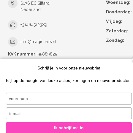
Woensdag:
6136 EC Sittard
Nederland
Donderdag:
Vrijdag:
+31464512389
Zaterdag:
Zondag:
info@magicnails.nl
KVK nummer:
95889825
btw-nummer:
NL867373659B01
Schrijf je in voor onze nieuwsbrief
Blijf op de hoogte van leuke acties, kortingen en nieuwe producten.
Typ
je
naam
Typ
in
je
e-
Ik schrijf me in
mailadres