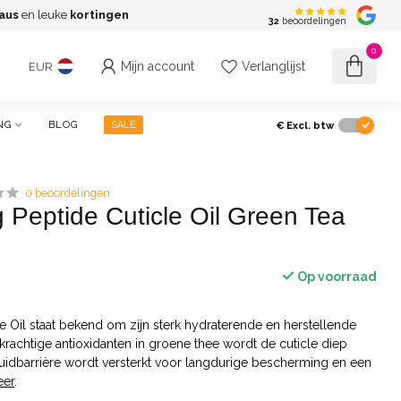
aus
en leuke
kortingen
G
32
beoordelingen
0
Mijn account
Verlanglijst
EUR
€
Excl. btw
NG
BLOG
SALE
0 beoordelingen
 Peptide Cuticle Oil Green Tea
Op voorraad
e Oil staat bekend om zijn sterk hydraterende en herstellende
krachtige antioxidanten in groene thee wordt de cuticle diep
huidbarrière wordt versterkt voor langdurige bescherming en een
eer
.