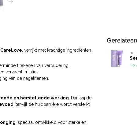
Gerelateer
BeCareLove
, verrijkt met krachtige ingrediënten
BCL
Se
Op 
ermindert tekenen van veroudering.
verzacht irritaties.
ging van de nagelriemen.
rende en herstellende werking
. Dankzij de
gevoed
, terwijl de huidbarrière wordt versterkt
jonging
, speciaal ontwikkeld voor sterke en