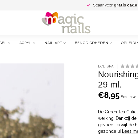
Spaar voor
gratis cade
GEL
ACRYL
NAIL ART
BENODIGDHEDEN
OPLEIDI
BCL SPA
Nourishing
29 ml.
€8,95
Excl. btw
De Green Tea Cuticl
werking. Dankzij de 
gevoed, terwijl de 
gezonde ui
Lees m