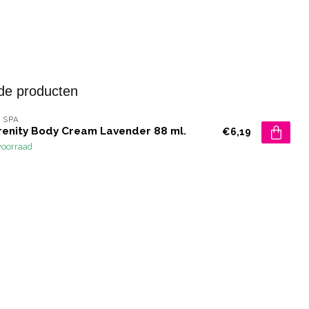
de producten
 SPA
renity Body Cream Lavender 88 ml.
€6,19
voorraad