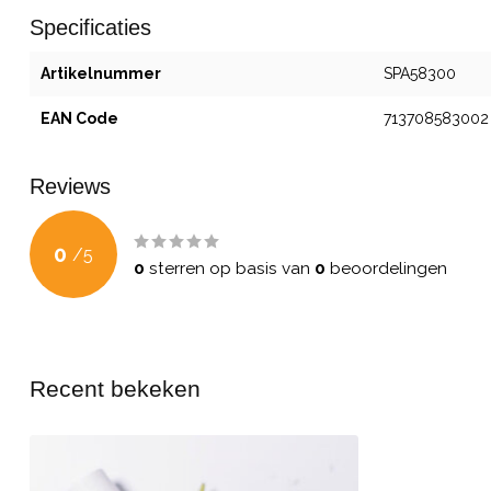
Specificaties
Artikelnummer
SPA58300
EAN Code
713708583002
Reviews
0
/
5
0
sterren op basis van
0
beoordelingen
Recent bekeken