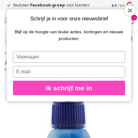
Spaar voor
gr
Besloten
Facebook-groep
voor klanten!
5.0
/5.0
kortingen
Schrijf je in voor onze nieuwsbrief
0
MENU
Blijf op de hoogte van leuke acties, kortingen en nieuwe
producten.
€
Excl. btw
Home
/
AirNails Paint 15 Sky Blue 10 ml.
Typ
AirNails Paint 15 Sky Blue 10 ml.
je
naam
Typ
MAGNETIC
(0)
in
je
e-
Ik schrijf me in
mailadres
in