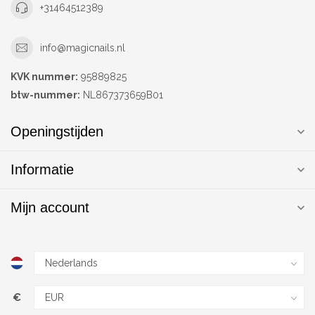
+31464512389
info@magicnails.nl
KVK nummer:
95889825
btw-nummer:
NL867373659B01
Openingstijden
Informatie
Mijn account
€