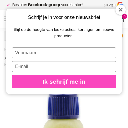
Spaar voor
gr
Besloten
Facebook-groep
voor klanten!
5.0
/5.0
kortingen
Schrijf je in voor onze nieuwsbrief
0
MENU
Blijf op de hoogte van leuke acties, kortingen en nieuwe
producten.
€
Excl. btw
Home
/
AirNails Paint 16 Lime Yellow 10 ml.
Typ
AirNails Paint 16 Lime Yellow 10 ml.
je
naam
Typ
MAGNETIC
(0)
in
je
e-
Ik schrijf me in
mailadres
in