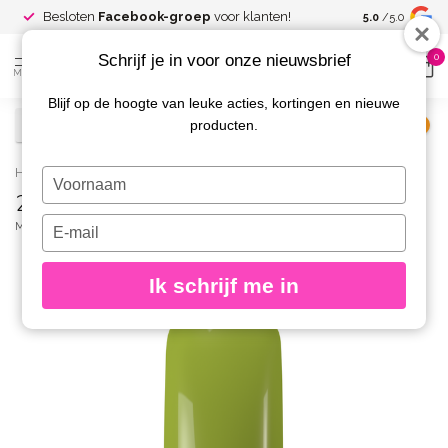
Spaar voor
gr
Besloten
Facebook-groep
voor klanten!
5.0
/5.0
kortingen
Schrijf je in voor onze nieuwsbrief
0
MENU
Blijf op de hoogte van leuke acties, kortingen en nieuwe
producten.
€
Excl. btw
Home
/
277 Gelpolish Gleamy Green
Typ
277 Gelpolish Gleamy Green
je
naam
Typ
MAGNETIC
(0)
in
je
e-
Ik schrijf me in
mailadres
in