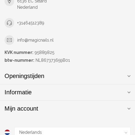
6136 EC Sittard
Nederland
+31464512389
info@magicnails.nl
KVK nummer:
95889825
btw-nummer:
NL867373659B01
Openingstijden
Informatie
Mijn account