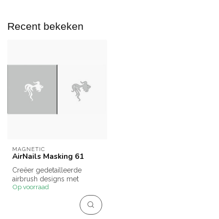
Recent bekeken
MAGNETIC
AirNails Masking 61
Creëer gedetailleerde
airbrush designs met
Op voorraad
AirNails Masking 46.