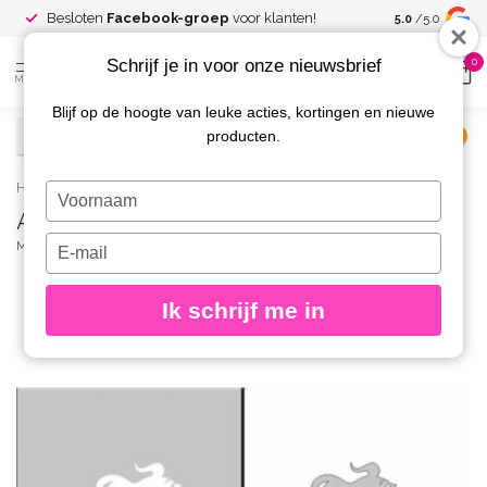
Spaar voor
gr
Besloten
Facebook-groep
voor klanten!
5.0
/5.0
kortingen
Schrijf je in voor onze nieuwsbrief
0
MENU
Blijf op de hoogte van leuke acties, kortingen en nieuwe
producten.
€
Excl. btw
Home
/
AirNails Masking 61
Typ
AirNails Masking 61
je
naam
Typ
MAGNETIC
(0)
in
je
e-
Ik schrijf me in
mailadres
in