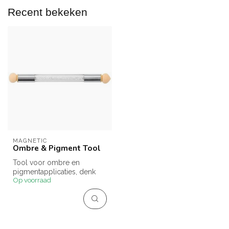
Recent bekeken
MAGNETIC
Ombre & Pigment Tool
Tool voor ombre en
pigmentapplicaties, denk
Op voorraad
aan babybook en
colorboom nagels.