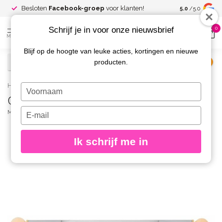
Spaar voor
gr
Besloten
Facebook-groep
voor klanten!
5.0
/5.0
kortingen
Schrijf je in voor onze nieuwsbrief
0
MENU
Blijf op de hoogte van leuke acties, kortingen en nieuwe
producten.
€
Excl. btw
Home
/
Ombre & Pigment Tool
Typ
Ombre & Pigment Tool
je
naam
Typ
MAGNETIC
(0)
in
je
e-
Ik schrijf me in
mailadres
in