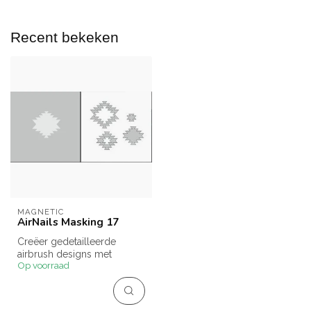
Recent bekeken
MAGNETIC
AirNails Masking 17
Creëer gedetailleerde
airbrush designs met
Op voorraad
AirNails Masking 17.