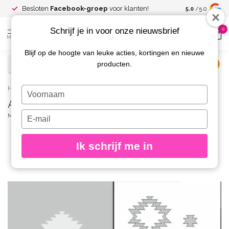
Spaar voor
gr
Besloten
Facebook-groep
voor klanten!
5.0
/5.0
kortingen
Schrijf je in voor onze nieuwsbrief
0
MENU
Blijf op de hoogte van leuke acties, kortingen en nieuwe
producten.
€
Excl. btw
Home
/
AirNails Masking 17
Typ
AirNails Masking 17
je
naam
Typ
MAGNETIC
(0)
in
je
e-
Ik schrijf me in
mailadres
in