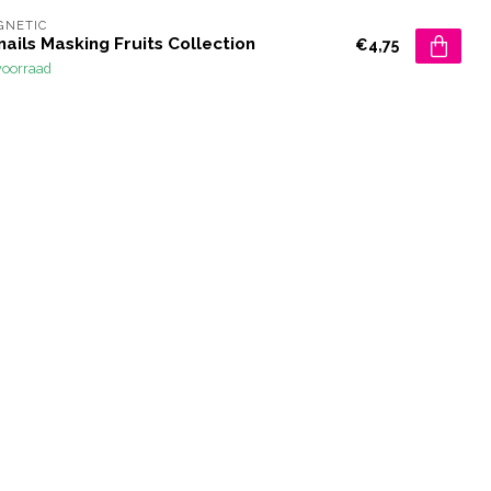
GNETIC
nails Masking Fruits Collection
€4,75
voorraad