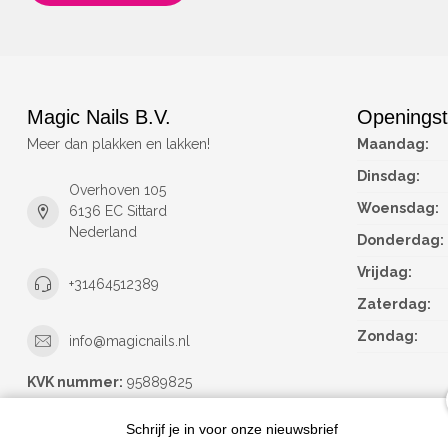
Magic Nails B.V.
Openingst
Meer dan plakken en lakken!
Maandag:
Dinsdag:
Overhoven 105
Woensdag:
6136 EC Sittard
Nederland
Donderdag:
Vrijdag:
+31464512389
Zaterdag:
Zondag:
info@magicnails.nl
KVK nummer:
95889825
btw-nummer:
NL867373659B01
Schrijf je in voor onze nieuwsbrief