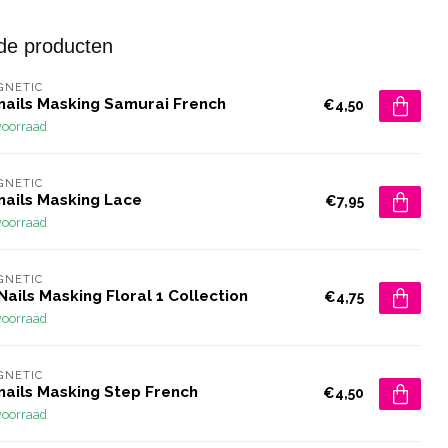
de producten
GNETIC
rnails Masking Samurai French
€4,50
voorraad
GNETIC
nails Masking Lace
€7,95
voorraad
GNETIC
Nails Masking Floral 1 Collection
€4,75
voorraad
GNETIC
nails Masking Step French
€4,50
voorraad