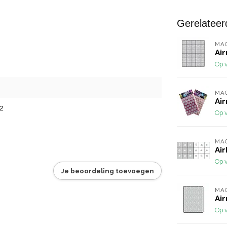
Gerelateer
MA
Ai
Op 
MA
Air
2
Op 
MA
Air
Op 
Je beoordeling toevoegen
MA
Air
Op 