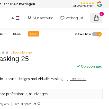
aus
en leuke
kortingen
G
32
beoordelingen
0
Mijn account
Verlanglijst
EUR
€
Excl. btw
NG
BLOG
SALE
0 beoordelingen
Masking 25
Op voorraad
de airbrush designs met AirNails Masking 25.
Lees meer
.
voor professionals, na inloggen
lijken
Deel dit product