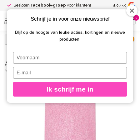
Spaar voor
gr
Besloten
Facebook-groep
voor klanten!
5.0
/5.0
kortingen
Schrijf je in voor onze nieuwsbrief
0
MENU
Blijf op de hoogte van leuke acties, kortingen en nieuwe
producten.
€
Excl. btw
Home
/
Acryl poeder Twisted Pink 12 gr.
Typ
Acryl poeder Twisted Pink 12 gr.
je
naam
Typ
MAGNETIC
(0)
in
je
e-
Ik schrijf me in
mailadres
in