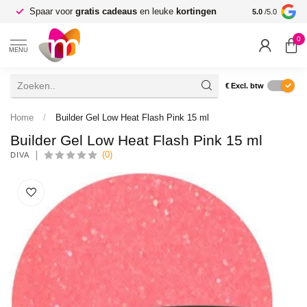
Spaar voor
gratis cadeaus
en leuke
kortingen
Gratis verze
5.0
/5.0
0
MENU
€
Excl. btw
Home
/
Builder Gel Low Heat Flash Pink 15 ml
Builder Gel Low Heat Flash Pink 15 ml
(0)
DIVA