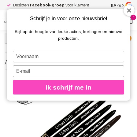
Spaar voor
gr
Besloten
Facebook-groep
voor klanten!
5.0
/5.0
kortingen
Schrijf je in voor onze nieuwsbrief
0
MENU
Blijf op de hoogte van leuke acties, kortingen en nieuwe
producten.
€
Excl. btw
Home
/
Absolute Liner set 5 stuks
Typ
Absolute Liner set 5 stuks
je
naam
Typ
URBAN NAILS
(0)
in
je
e-
Ik schrijf me in
mailadres
in