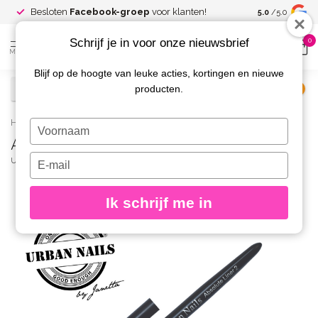
Spaar voor
gr
Besloten
Facebook-groep
voor klanten!
5.0
/5.0
kortingen
Schrijf je in voor onze nieuwsbrief
0
MENU
Blijf op de hoogte van leuke acties, kortingen en nieuwe
producten.
€
Excl. btw
Home
/
Absolute Liner 2
Typ
Absolute Liner 2
je
naam
Typ
URBAN NAILS
(0)
in
je
e-
Ik schrijf me in
mailadres
in