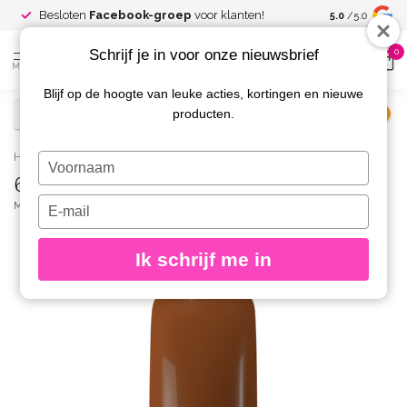
Spaar voor
gr
Besloten
Facebook-groep
voor klanten!
5.0
/5.0
kortingen
Schrijf je in voor onze nieuwsbrief
0
MENU
Blijf op de hoogte van leuke acties, kortingen en nieuwe
producten.
€
Excl. btw
Home
/
630 Gelpolish Sun-Kissed
Typ
630 Gelpolish Sun-Kissed
je
naam
Typ
MAGNETIC
(0)
in
je
e-
Ik schrijf me in
mailadres
in