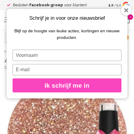
Spaar voor
gr
Besloten
Facebook-groep
voor klanten!
5.0
/5.0
kortingen
Schrijf je in voor onze nieuwsbrief
0
MENU
Blijf op de hoogte van leuke acties, kortingen en nieuwe
producten.
€
Excl. btw
Home
/
434 Gellak Crystal Cabaret 10 ml.
Typ
434 Gellak Crystal Cabaret 10 ml.
je
naam
Typ
DIVA
(0)
in
je
e-
Ik schrijf me in
mailadres
in