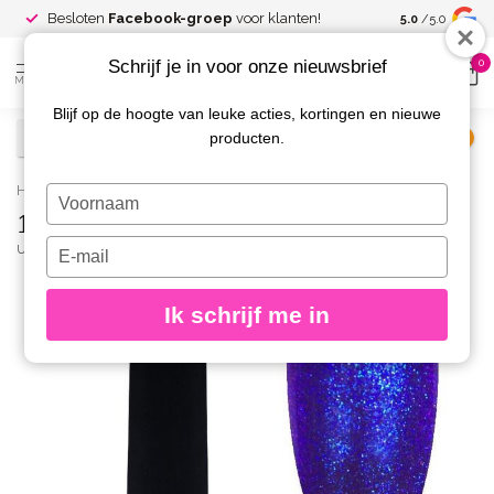
Spaar voor
gr
Besloten
Facebook-groep
voor klanten!
5.0
/5.0
kortingen
Schrijf je in voor onze nieuwsbrief
0
MENU
Blijf op de hoogte van leuke acties, kortingen en nieuwe
producten.
€
Excl. btw
Home
/
139 Gelpolish 8 gr.
Typ
139 Gelpolish 8 gr.
je
naam
Typ
URBAN NAILS
(0)
in
je
e-
Ik schrijf me in
mailadres
in