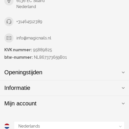
6136 EC Sittard
Nederland
+31464512389
info@magicnails.nl
KVK nummer:
95889825
btw-nummer:
NL867373659B01
Openingstijden
Informatie
Mijn account