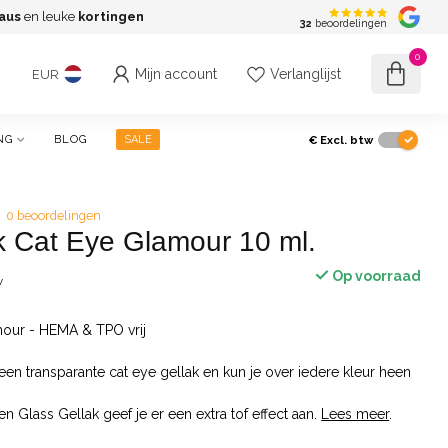
aus
en leuke
kortingen
G
32
beoordelingen
0
Mijn account
Verlanglijst
EUR
€
Excl. btw
NG
BLOG
SALE
0 beoordelingen
k Cat Eye Glamour 10 ml.
Op voorraad
w
mour - HEMA & TPO vrij
een transparante cat eye gellak en kun je over iedere kleur heen
n Glass Gellak geef je er een extra tof effect aan.
Lees meer
.