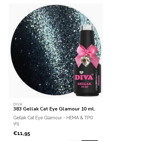
DIVA
383 Gellak Cat Eye Glamour 10 ml.
Gellak Cat Eye Glamour - HEMA & TPO
vrij
Inhoud: 10 ml.
€11,95
Cat Eye Glamour is een...