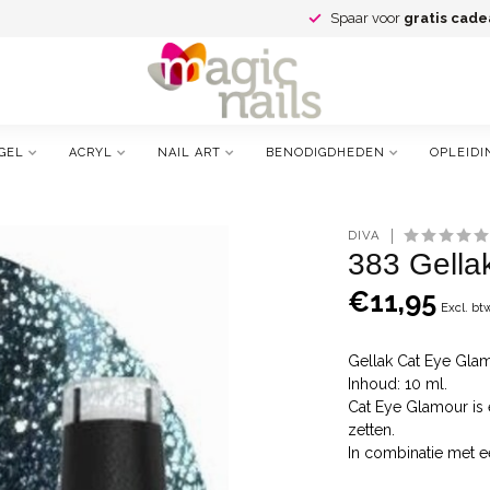
Spaar voor
gratis cade
GEL
ACRYL
NAIL ART
BENODIGDHEDEN
OPLEIDI
DIVA
383 Gella
€11,95
Excl. bt
Gellak Cat Eye Gla
Inhoud: 10 ml.
Cat Eye Glamour is 
zetten.
In combinatie met ee