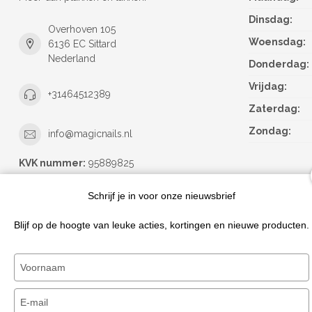
Dinsdag:
Overhoven 105
Woensdag:
6136 EC Sittard
Nederland
Donderdag:
Vrijdag:
+31464512389
Zaterdag:
Zondag:
info@magicnails.nl
KVK nummer:
95889825
btw-nummer:
NL867373659B01
Schrijf je in voor onze nieuwsbrief
Blijf op de hoogte van leuke acties, kortingen en nieuwe producten.
Typ
je
naam
Typ
in
je