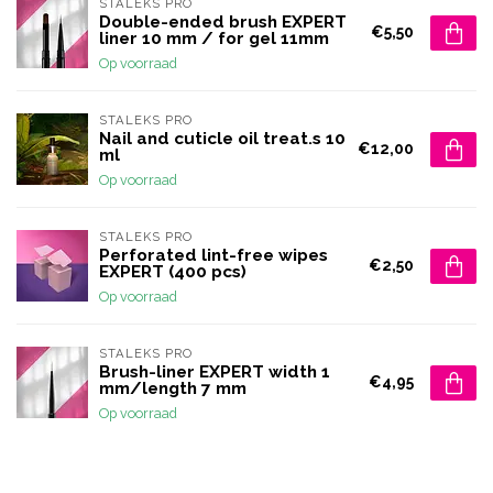
STALEKS PRO
Double-ended brush EXPERT
€5,50
liner 10 mm / for gel 11mm
Op voorraad
STALEKS PRO
Nail and cuticle oil treat.s 10
€12,00
ml
Op voorraad
STALEKS PRO
Perforated lint-free wipes
€2,50
EXPERT (400 pcs)
Op voorraad
STALEKS PRO
Brush-liner EXPERT width 1
€4,95
mm/length 7 mm
Op voorraad