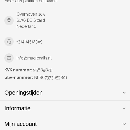
Meer dan plakken en lakken!
Overhoven 105
6136 EC Sittard
Nederland
+31464512389
info@magicnails.nl
KVK nummer:
95889825
btw-nummer:
NL867373659B01
Openingstijden
Informatie
Mijn account