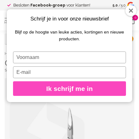
Spaar voor
gr
Besloten
Facebook-groep
voor klanten!
5.0
/5.0
kortingen
Schrijf je in voor onze nieuwsbrief
0
MENU
Blijf op de hoogte van leuke acties, kortingen en nieuwe
producten.
€
Excl. btw
Home
/
Classic Nail Scissors for Kids 32 type 1
Typ
Classic Nail Scissors for Kids 32 type 1
je
naam
Typ
STALEKS PRO
(0)
in
je
e-
Ik schrijf me in
mailadres
in