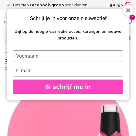
Spaar voor
gr
Besloten
Facebook-groep
voor klanten!
5.0
/5.0
kortingen
Schrijf je in voor onze nieuwsbrief
0
MENU
Blijf op de hoogte van leuke acties, kortingen en nieuwe
producten.
€
Excl. btw
Home
/
369 Gellak Neon Barbie Pink 10 ml.
Typ
369 Gellak Neon Barbie Pink 10 ml.
je
naam
Typ
DIVA
(0)
in
je
e-
Ik schrijf me in
mailadres
in