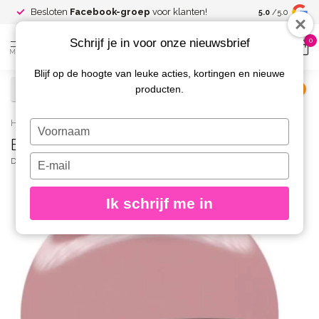
Spaar voor
gr
Besloten
Facebook-groep
voor klanten!
5.0
/5.0
kortingen
Schrijf je in voor onze nieuwsbrief
0
MENU
Blijf op de hoogte van leuke acties, kortingen en nieuwe
producten.
€
Excl. btw
Home
/
Builder Gel Low Heat Nude (Dusty Rouge)
Typ
Builder Gel Low Heat Nude (Dusty Rouge)
je
naam
Typ
DIVA
(0)
in
je
e-
Ik schrijf me in
mailadres
in