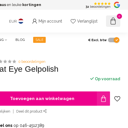
aus
en leuke
kortingen
G
32
beoordelingen
0
Mijn account
Verlanglijst
EUR
€
Excl. btw
NG
BLOG
SALE
0 beoordelingen
at Eye Gelpolish
Op voorraad
Toevoegen aan winkelwagen
lijken
Deel dit product
el ons
op 046-4512389