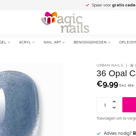
Spaar voor
gratis cade
GEL
ACRYL
NAIL ART
BENODIGDHEDEN
OPLEIDI
URBAN NAILS
36 Opal C
€9,99
Excl. btw
Toevoegen om te verge
Advies nodig?
B