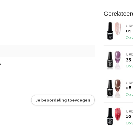
Gerelateer
URB
01 
Op 
URB
35 
5
Op 
URB
28
Op 
Je beoordeling toevoegen
URB
10 
Op 