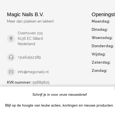
Magic Nails B.V.
Openingst
Meer dan plakken en lakken!
Maandag:
Dinsdag:
Overhoven 105
Woensdag:
6136 EC Sittard
Nederland
Donderdag:
Vrijdag:
+31464512389
Zaterdag:
Zondag:
info@magicnails.nl
KVK nummer:
95889825
btw-nummer:
NL867373659B01
Schrijf je in voor onze nieuwsbrief
Blijf op de hoogte van leuke acties, kortingen en nieuwe producten.