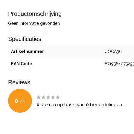
Productomschrijving
Geen informatie gevonden
Specificaties
Artikelnummer
UOCA36
EAN Code
871956407529
Reviews
0
/
5
0
sterren op basis van
0
beoordelingen