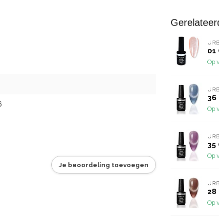
Gerelateer
URB
01 
Op 
URB
36
6
Op 
URB
35 
Op 
Je beoordeling toevoegen
URB
28
Op 