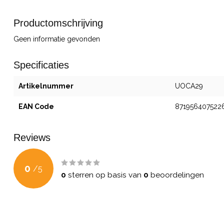
Productomschrijving
Geen informatie gevonden
Specificaties
Artikelnummer
UOCA29
EAN Code
871956407522
Reviews
0
/
5
0
sterren op basis van
0
beoordelingen