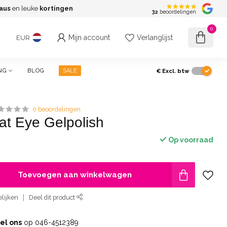
aus
en leuke
kortingen
G
32
beoordelingen
0
Mijn account
Verlanglijst
EUR
€
Excl. btw
NG
BLOG
SALE
0 beoordelingen
at Eye Gelpolish
Op voorraad
Toevoegen aan winkelwagen
lijken
Deel dit product
el ons
op 046-4512389