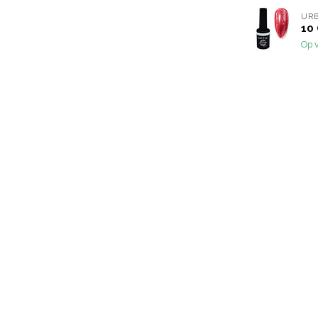
URB
10 
Op 