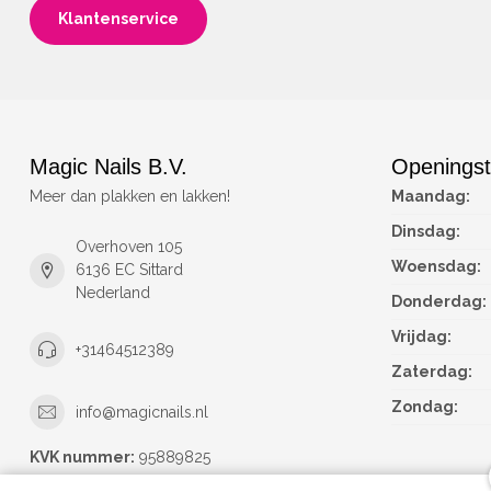
Klantenservice
Magic Nails B.V.
Openingst
Meer dan plakken en lakken!
Maandag:
Dinsdag:
Overhoven 105
Woensdag:
6136 EC Sittard
Nederland
Donderdag:
Vrijdag:
+31464512389
Zaterdag:
Zondag:
info@magicnails.nl
KVK nummer:
95889825
btw-nummer:
NL867373659B01