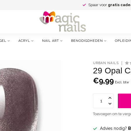
Spaar voor
gratis cade
GEL
ACRYL
NAIL ART
BENODIGDHEDEN
OPLEIDI
URBAN NAILS
29 Opal C
€9,99
Excl. btw
Toevoegen om te verge
Advies nodig?
B