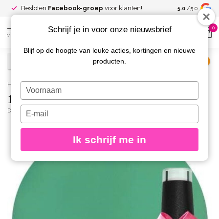
Spaar voor
gr
Besloten
Facebook-groep
voor klanten!
5.0
/5.0
kortingen
Schrijf je in voor onze nieuwsbrief
0
MENU
Blijf op de hoogte van leuke acties, kortingen en nieuwe
producten.
€
Excl. btw
Home
/
175 Gellak Dolce 10 ml.
Typ
175 Gellak Dolce 10 ml.
je
naam
Typ
DIVA
(0)
in
je
e-
Ik schrijf me in
mailadres
in