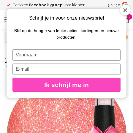
Spaar voor
gr
Besloten
Facebook-groep
voor klanten!
5.0
/5.0
kortingen
Schrijf je in voor onze nieuwsbrief
0
MENU
Blijf op de hoogte van leuke acties, kortingen en nieuwe
producten.
€
Excl. btw
Home
/
265 Gellak Booming Glitter 10 ml.
Typ
265 Gellak Booming Glitter 10 ml.
je
naam
Typ
DIVA
(0)
in
je
e-
Ik schrijf me in
mailadres
in