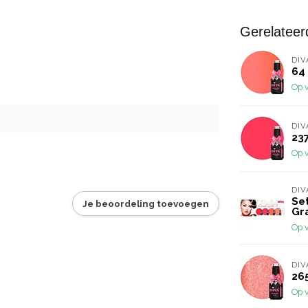
Gerelateer
DIV
64 
Op 
DIV
237
Op 
DIV
Set
Je beoordeling toevoegen
Gr
Op 
DIV
265
Op 