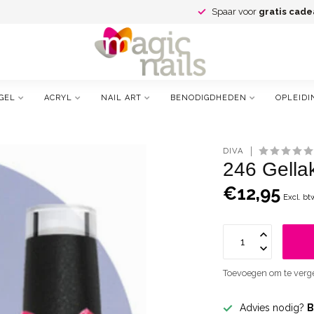
Spaar voor
gratis cade
GEL
ACRYL
NAIL ART
BENODIGDHEDEN
OPLEIDI
DIVA
246 Gella
€12,95
Excl. bt
Toevoegen om te verge
Advies nodig?
B