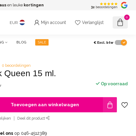
aus
en leuke
kortingen
G
32
beoordelingen
0
Mijn account
Verlanglijst
EUR
€
Excl. btw
NG
BLOG
SALE
0 beoordelingen
k Queen 15 ml.
Op voorraad
w
Toevoegen aan winkelwagen
lijken
Deel dit product
el ons
op 046-4512389