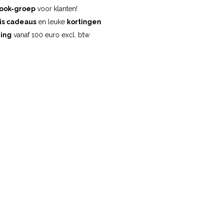
ook-groep
voor klanten!
is cadeaus
en leuke
kortingen
ding
vanaf 100 euro excl. btw