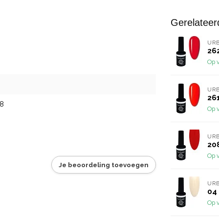
Gerelateer
URB
262
Op 
URB
261
8
Op 
URB
208
Op 
Je beoordeling toevoegen
URB
04 
Op 