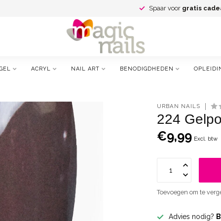
Spaar voor
gratis cade
GEL
ACRYL
NAIL ART
BENODIGDHEDEN
OPLEIDI
URBAN NAILS
224 Gelpol
€9,99
Excl. btw
Toevoegen om te verge
Advies nodig?
B