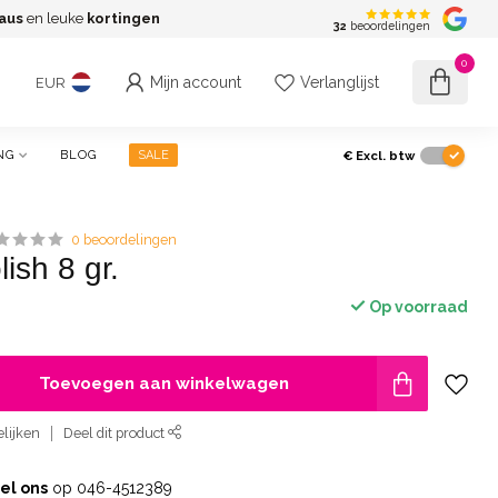
aus
en leuke
kortingen
G
32
beoordelingen
0
Mijn account
Verlanglijst
EUR
€
Excl. btw
NG
BLOG
SALE
0 beoordelingen
ish 8 gr.
Op voorraad
Toevoegen aan winkelwagen
lijken
Deel dit product
el ons
op 046-4512389