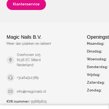
Klantenservice
Magic Nails B.V.
Openingst
Meer dan plakken en lakken!
Maandag:
Dinsdag:
Overhoven 105
Woensdag:
6136 EC Sittard
Nederland
Donderdag:
Vrijdag:
+31464512389
Zaterdag:
Zondag:
info@magicnails.nl
KVK nummer:
95889825
btw-nummer:
NL867373659B01