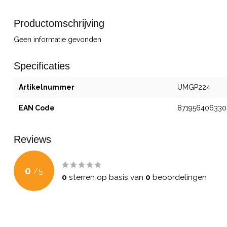
Productomschrijving
Geen informatie gevonden
Specificaties
Artikelnummer
UMGP224
EAN Code
871956406330
Reviews
0
/
5
0
sterren op basis van
0
beoordelingen