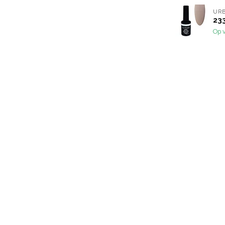
URB
233
Op 