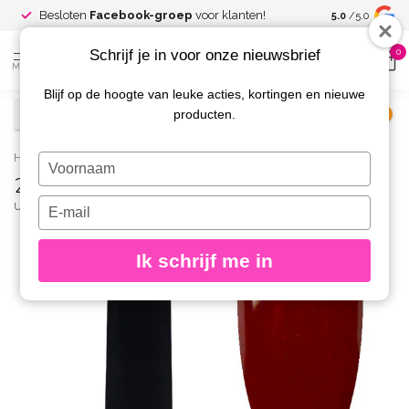
Spaar voor
gr
Besloten
Facebook-groep
voor klanten!
5.0
/5.0
kortingen
Schrijf je in voor onze nieuwsbrief
0
MENU
Blijf op de hoogte van leuke acties, kortingen en nieuwe
producten.
€
Excl. btw
Home
/
23 Gelpolish 8 gr.
Typ
23 Gelpolish 8 gr.
je
naam
Typ
URBAN NAILS
(0)
in
je
e-
Ik schrijf me in
mailadres
in