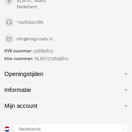
6136 EC Sittard
Nederland
+31464512389
info@magicnails.nl
KVK nummer:
95889825
btw-nummer:
NL867373659B01
Openingstijden
Informatie
Mijn account