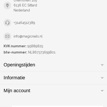
Overhoven 105
6136 EC Sittard
Nederland
+31464512389
info@magicnails.nl
KVK nummer:
95889825
btw-nummer:
NL867373659B01
Openingstijden
Informatie
Mijn account