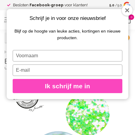
Spaar voor
gr
Besloten
Facebook-groep
voor klanten!
5.0
/5.0
kortingen
Schrijf je in voor onze nieuwsbrief
0
MENU
Blijf op de hoogte van leuke acties, kortingen en nieuwe
producten.
€
Excl. btw
Home
/
Big Sparkle Glitter 25
Typ
Big Sparkle Glitter 25
je
naam
Typ
URBAN NAILS
(0)
in
je
e-
Ik schrijf me in
mailadres
in