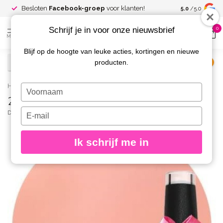
Spaar voor
gr
Besloten
Facebook-groep
voor klanten!
5.0
/5.0
kortingen
Schrijf je in voor onze nieuwsbrief
0
MENU
Blijf op de hoogte van leuke acties, kortingen en nieuwe
producten.
€
Excl. btw
Home
/
226 Gellak Peach Pop 10 ml.
Typ
226 Gellak Peach Pop 10 ml.
je
naam
Typ
DIVA
(0)
in
je
e-
Ik schrijf me in
mailadres
in