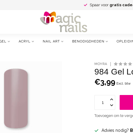
Spaar voor
gratis cade
GEL
ACRYL
NAIL ART
BENODIGDHEDEN
OPLEIDI
MOYRA
984 Gel L
€3,99
Excl. btw
Toevoegen om te verge
Advies nodig?
B