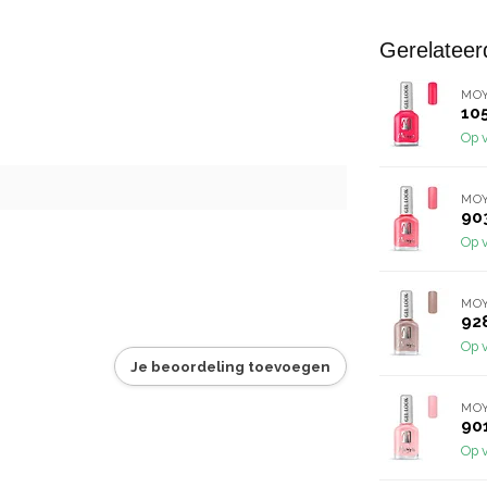
Gerelateer
MO
10
Op 
MO
90
Op 
MO
92
Op 
Je beoordeling toevoegen
MO
90
Op 