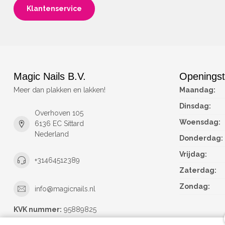
Klantenservice
Magic Nails B.V.
Openingst
Meer dan plakken en lakken!
Maandag:
Dinsdag:
Overhoven 105
Woensdag:
6136 EC Sittard
Nederland
Donderdag:
Vrijdag:
+31464512389
Zaterdag:
Zondag:
info@magicnails.nl
KVK nummer:
95889825
btw-nummer:
NL867373659B01