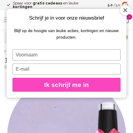
Spaar voor
gratis cadeaus
en leuke
Gratis verze
5.0
/5.0
kortingen
Schrijf je in voor onze nieuwsbrief
0
MENU
Blijf op de hoogte van leuke acties, kortingen en nieuwe
producten.
€
Excl. btw
Home
/
172 Gellak Lavender Dream 10 ml.
Typ
172 Gellak Lavender Dream 10 ml.
je
naam
Typ
DIVA
(0)
in
je
e-
Ik schrijf me in
mailadres
in