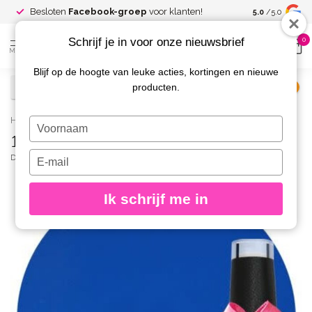
Spaar voor
gr
Besloten
Facebook-groep
voor klanten!
5.0
/5.0
kortingen
Schrijf je in voor onze nieuwsbrief
0
MENU
Blijf op de hoogte van leuke acties, kortingen en nieuwe
producten.
€
Excl. btw
Home
/
166 Gellak Denim Jeans 10 ml.
Typ
166 Gellak Denim Jeans 10 ml.
je
naam
Typ
DIVA
(0)
in
je
e-
Ik schrijf me in
mailadres
in