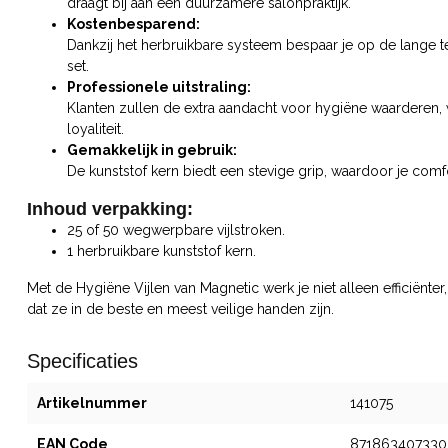
draagt bij aan een duurzamere salonpraktijk.
Kostenbesparend:
Dankzij het herbruikbare systeem bespaar je op de lange ter
set.
Professionele uitstraling:
Klanten zullen de extra aandacht voor hygiëne waarderen, w
loyaliteit.
Gemakkelijk in gebruik:
De kunststof kern biedt een stevige grip, waardoor je comfo
Inhoud verpakking:
25 of 50 wegwerpbare vijlstroken.
1 herbruikbare kunststof kern.
Met de Hygiëne Vijlen van Magnetic werk je niet alleen efficiënte
dat ze in de beste en meest veilige handen zijn.
Specificaties
Artikelnummer
141075
EAN Code
871863407330