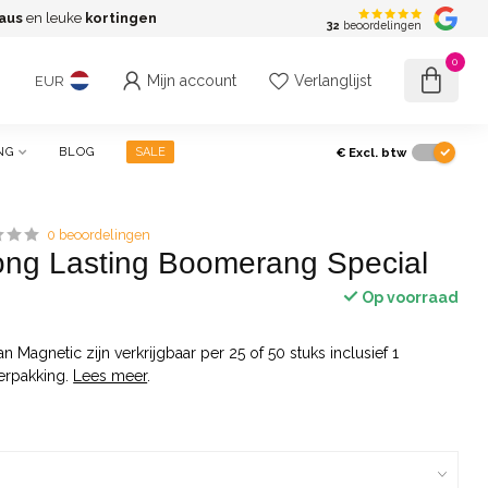
aus
en leuke
kortingen
G
32
beoordelingen
0
Mijn account
Verlanglijst
EUR
€
Excl. btw
NG
BLOG
SALE
0 beoordelingen
Long Lasting Boomerang Special
Op voorraad
n Magnetic zijn verkrijgbaar per 25 of 50 stuks inclusief 1
verpakking.
Lees meer
.