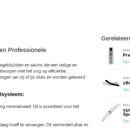
Gerelateer
en Professionele
MA
Pr
Op 
gelstylisten en salons die een veilige en
tworpen met het oog op efficiëntie,
akkingen van 25 of 50 stuks en worden geleverd
MA
18
Op 
jlsysteem:
MA
ng minimaliseert. Dit is essentieel voor het
15
Sp
Op 
tlaag hoeft te vervangen. Dit vermindert afval en