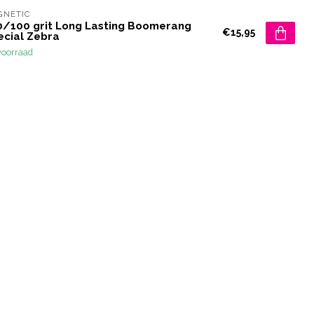
GNETIC
0/100 grit Long Lasting Boomerang
€15,95
ecial Zebra
voorraad