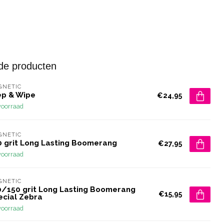
de producten
GNETIC
ep & Wipe
€24,95
voorraad
GNETIC
0 grit Long Lasting Boomerang
€27,95
voorraad
GNETIC
0/150 grit Long Lasting Boomerang
€15,95
ecial Zebra
voorraad